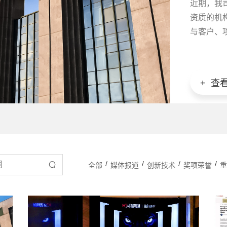
近期，我
资质的机
与客户、
行为严重
序，侵害
+ 查
/
/
/
/
全部
媒体报道
创新技术
奖项荣誉