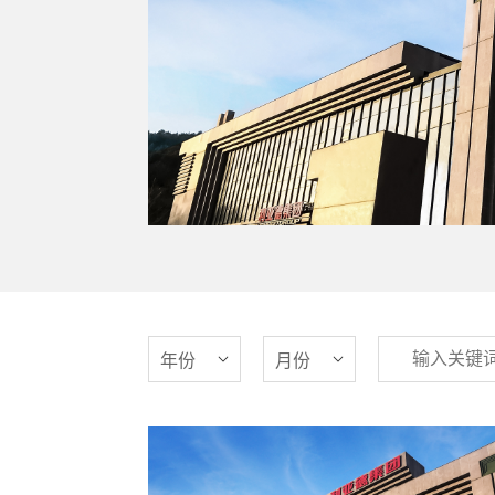
年份
月份