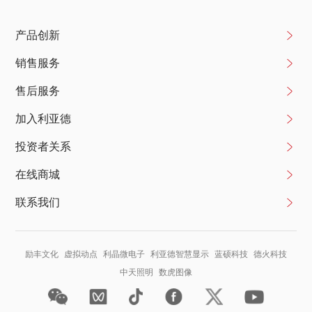
产品创新
销售服务
售后服务
加入利亚德
投资者关系
在线商城
联系我们
励丰文化
虚拟动点
利晶微电子
利亚德智慧显示
蓝硕科技
德火科技
中天照明
数虎图像