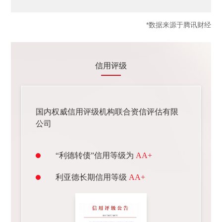
*数据来源于腾讯财经
信用评级
国内权威信用评级机构联合资信评估有限
公司
“利德转债”信用等级为
AA+
利亚德长期信用等级
AA+