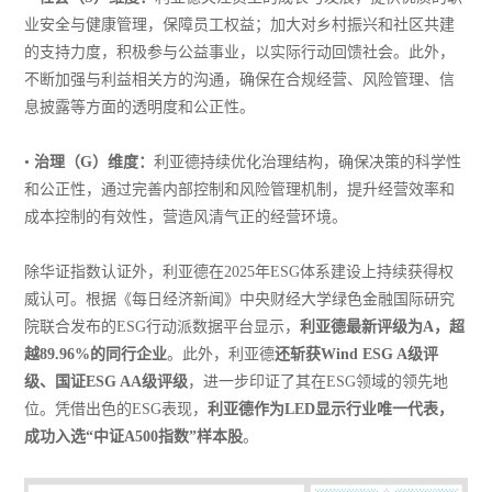
业安全与健康管理，保障员工权益；加大对乡村振兴和社区共建
的支持力度，积极参与公益事业，以实际行动回馈社会。此外，
不断加强与利益相关方的沟通，确保在合规经营、风险管理、信
息披露等方面的透明度和公正性。
•
治理（G）维度：
利亚德持续优化治理结构，确保决策的科学性
和公正性，通过完善内部控制和风险管理机制，提升经营效率和
成本控制的有效性，营造风清气正的经营环境。
除华证指数认证外，利亚德在2025年ESG体系建设上持续获得权
威认可。根据《每日经济新闻》中央财经大学绿色金融国际研究
院联合发布的ESG行动派数据平台显示，
利亚德最新评级为A，超
越89.96%的同行企业
。此外，利亚德
还斩获Wind ESG A级评
级、国证ESG AA级评级
，进一步印证了其在ESG领域的领先地
位。凭借出色的ESG表现，
利亚德作为LED显示行业唯一代表，
成功入选“中证A500指数”样本股
。