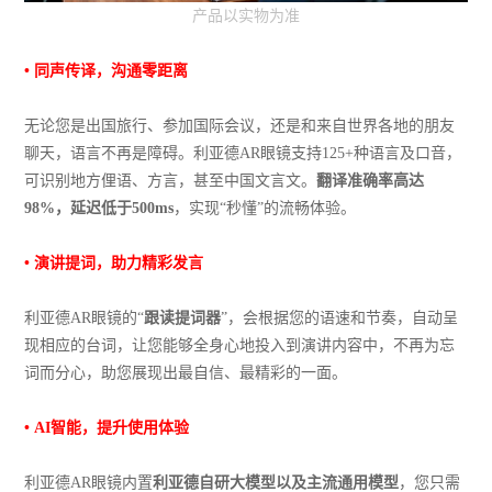
产品以实物为准
•
同声传译，沟通零距离
无论您是出国旅行、参加国际会议，还是和来自世界各地的朋友
聊天，语言不再是障碍。利亚德AR眼镜支持125+种语言及口音，
可识别地方俚语、方言，甚至中国文言文。
翻译准确率高达
98%，延迟低于500ms
，实现“秒懂”的流畅体验。
•
演讲提词，助力精彩发言
利亚德AR眼镜的“
跟读提词器
”，会根据您的语速和节奏，自动呈
现相应的台词，让您能够全身心地投入到演讲内容中，不再为忘
词而分心，助您展现出最自信、最精彩的一面。
•
AI智能，提升使用体验
利亚德AR眼镜内置
利亚德自研大模型以及主流通用模型
，您只需