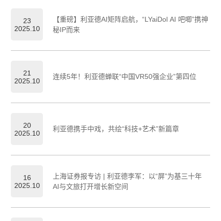
【重磅】利亚德AI矩阵启航，“LYaiDol AI 吧唧”携神
23
2025.10
秘IP而来
21
连续5年！利亚德蝉联“中国VR50强企业”第四位
2025.10
20
利亚德携手中戏，共绘“科技+艺术”新篇章
2025.10
上海证券报专访 | 利亚德李军：以“屏”为基三十年
16
2025.10
AI与文旅打开增长新空间