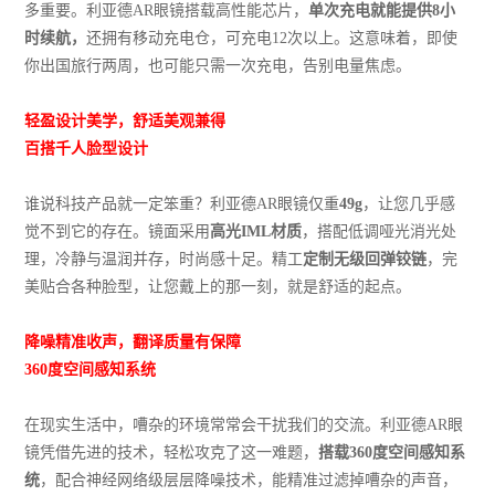
多重要。利亚德AR眼镜搭载高性能芯片，
单次充电就能提供8小
时续航，
还拥有移动充电仓，可充电12次以上。这意味着，即使
你出国旅行两周，也可能只需一次充电，告别电量焦虑。
轻盈设计美学，舒适美观兼得
百搭千人脸型设计
谁说科技产品就一定笨重？利亚德AR眼镜仅重
49g
，让您几乎感
觉不到它的存在。镜面采用
高光IML材质
，搭配低调哑光消光处
理，冷静与温润并存，时尚感十足。精工
定制无级回弹铰链
，完
美贴合各种脸型，让您戴上的那一刻，就是舒适的起点。
降噪精准收声，翻译质量有保障
360度空间感知系统
在现实生活中，嘈杂的环境常常会干扰我们的交流。利亚德AR眼
镜凭借先进的技术，轻松攻克了这一难题，
搭载360度空间感知系
统
，配合神经网络级层层降噪技术，能精准过滤掉嘈杂的声音，