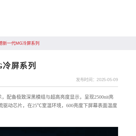
德新一代MG冷屏系列
G冷屏系列
发布时间：
2025-05-09
术，配备极致深黑模组与超高亮度显示，呈现2500nit亮
恒流驱动芯片，在25℃室温环境，600亮度下屏幕表面温度