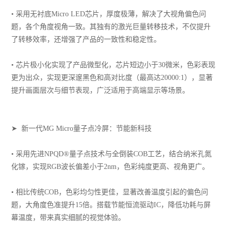
• 采用无衬底Micro LED芯片，厚度极薄，解决了大视角偏色问
题，各个角度视角一致。其独有的激光巨量转移技术，不仅提升
了转移效率，还增强了产品的一致性和稳定性。
• 芯片极小化实现了产品微型化，芯片短边小于30微米，色彩表现
更为出众，实现更深邃黑色和高对比度（最高达20000:1），显著
提升画面层次与细节表现，广泛适用于高端显示等场景。
➤ 新一代MG Micro量子点冷屏：节能新科技
• 采用先进NPQD®量子点技术与全倒装COB工艺，结合纳米孔氮
化镓，实现RGB波长偏差小于2nm，色彩纯度更高、视角更广。
• 相比传统COB，色彩均匀性更佳，显著改善温度引起的偏色问
题，大角度色准提升15倍。搭载节能恒流驱动IC，降低功耗与屏
幕温度，带来真实细腻的视觉体验。