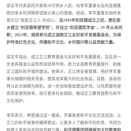
梁志平代表县四大家和38万侗乡人民，向李军董事长及利亚德集
团对家乡的深情厚谊致以衷心的感谢。他说，李军董事长始终未
曾忘记“我是芷江人”的初心：
自1995年利亚德成立之初，便在家
乡建立“利亚德希望学校”，并设立“利亚德奖学金”，29 年从未间
断；2022年，捐资参与成立湖南芷江友好和平发展基金会，为保
护传承红色文化、传播和平文化、乡村振兴等公益贡献力量。
梁志平指出，成立芷江教育基金与友好和平发展基金，旨在进一
步发挥基金公益性桥梁纽带作用，助力全县教育质量提升，助推
芷江国际和平城市建设。他表示，芷江将妥善管理、用好李军董
事长捐赠的相关资金，使其发挥最大的社会效益。县委、县政府
将以此次捐赠为契机，进一步加快基金建设步伐，以优质服务提
高资金使用效率，吸引更多社会捐助，推动芷江教育提质与和平
文化保护。
李军表示，希望通过这一基金，开展各类和平文化交流活动，让
芷江的和平故事传播得更远，让更多人了解和平的珍贵，共同为
构建人类命运共同体贡献力量。
利亚德集团将继续加大在教育和