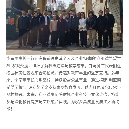
李军董事长一行还专程前往由其个人及企业捐建的“利亚德希望学
校”参观交流，详细了解校园建设与教学成果，并与师生代表们在
校园标志性景观前合影留念，传递对教育事业的坚定支持。多年
来，李军董事长心系桑梓，持续投身公益事业：通过捐建“利亚德
希望学校”、设立奖学金支持家乡教育发展，助力红色文化传承与
乡村振兴。未来，利亚德集团将依托企业科技与文化优势，持续
参与深化教育提质与文旅融合实践，为家乡高质量发展注入新动
能！